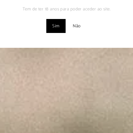
Tem de ter 18 anos para poder aceder ao site.
Sim
Não
VINHA DA FONTE –
Fevereiro 9, 2025
INHO - Vinha da FONTE 2021" Revista MUST NEGÓCIOS, No
LER MAIS