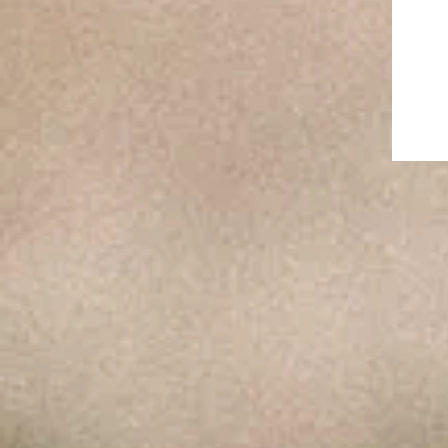
MUST – 
"PAULO COUT