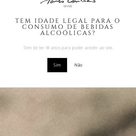
FONTE – Nov2024
Fevereiro 9, 2025
TEM IDADE LEGAL PARA O
MUST – VINHA do
CONSUMO DE BEBIDAS
BORRAJO – Set2024
ALCOÓLICAS?
Fevereiro 9, 2025
Tem de ter 18 anos para poder aceder ao site.
Vinhos com Assinatura
– Abr2024
Sim
Não
Maio 1, 2024