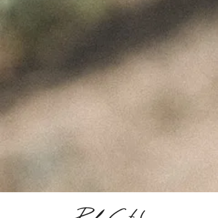
Fotografia Vinha da Fonte
ÚLTIMAS NOTÍCIAS
A Perfeita Imperfeição
dos Vinhos de Paulo
Coutinho – Fev2025
Fevereiro 10, 2025
MUST – VINHA da