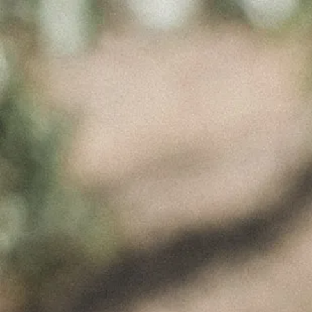
No posts were found.
ÚLTIMAS NOTÍCIAS
A Perfeita Imperfeição
dos Vinhos de Paulo
Coutinho – Fev2025
Fevereiro 10, 2025
MUST – VINHA da
FONTE – Nov2024