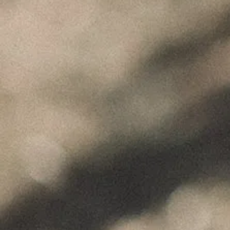
"Wine is not made for winemakers and
their friends alone, but I wish I will always
have plenty of them to share it with."
+351 912 844 136
Celeirós do Douro - Sabrosa
info@paulocoutinho.wine