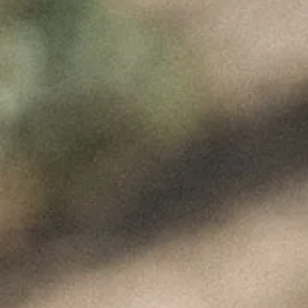
PERFIL
TINTO
(1XVINHA DO
BORRAJO;
2XVINHA DA
FONTE)
€
99.90