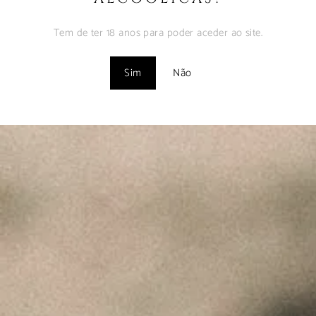
CATEGORIA:
Packs
Tem de ter 18 anos para poder aceder ao site.
Sim
Não
DESCRIÇÃO
Três vinhos, um encontro.
Dois tintos para quem privilegia
intensidade e profundidade, um branco
que traz frescura e precisão.
Um pack pensado para ser aberto à
mesa, para partilhar sem pressa, para
que cada momento se prolongue
naturalmente.
INFORMAÇÃO