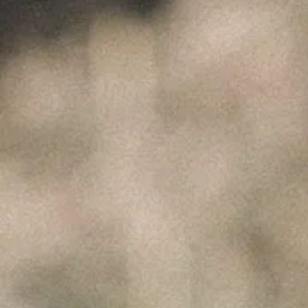
Celeirós do Douro - Sabrosa
info@paulocoutinho.wine
www.paulocoutinho.wine
Gerir o Consentimento
Para fornecer as melhores experiências, usamos tecnologias como cookies
NOTÍCIAS RECENTES
para armazenar e/ou aceder a informações do dispositivo. Consentir com
essas tecnologias nos permitirá processar dados, como comportamento de
A Perfeita Imperfeição dos Vinhos de Paulo Coutinho – Fev2025
navegação ou IDs exclusivos neste site. Não consentir ou retirar o
consentimento pode afetar negativamante certos recursos e funções.
MUST – VINHA da FONTE – Nov2024
MUST – VINHA do BORRAJO – Set2024
Aceitar
Negar
@ 2020 PAULO COUTINHO. TODOS OS DIREITOS
Ver preferências
RESERVADOS. DESENVOLVIDO POR
GAVINHA _
AGÊNCIA DE COMUNICAÇÃO.
Política de Cookies
Política de privacidade