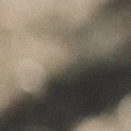
ADICIONAL
"Wine is not made for winemakers and
their friends alone, but I wish I will always
have plenty of them to share it with."
+351 912 844 136