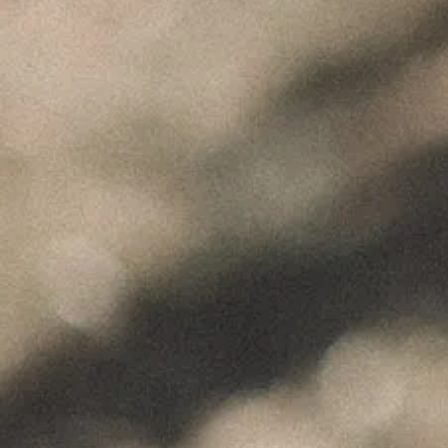
"Wine is not made for winemakers and
their friends alone, but I wish I will always
have plenty of them to share it with."
+351 912 844 136
Celeirós do Douro - Sabrosa
info@paulocoutinho.wine
www.paulocoutinho.wine