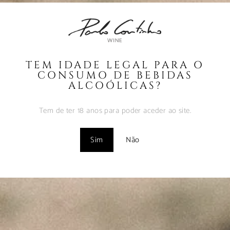
Coutinho – Fev2025
Fevereiro 10, 2025
MUST – VINHA da
FONTE – Nov2024
TEM IDADE LEGAL PARA O
Fevereiro 9, 2025
CONSUMO DE BEBIDAS
ALCOÓLICAS?
MUST – VINHA do
BORRAJO – Set2024
Tem de ter 18 anos para poder aceder ao site.
Fevereiro 9, 2025
Sim
Não
Vinhos com Assinatura
– Abr2024
Maio 1, 2024