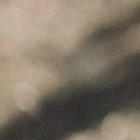
"Wine is not made for winemakers and
their friends alone, but I wish I will always
have plenty of them to share it with."
+351 912 844 136
Celeirós do Douro - Sabrosa
info@paulocoutinho.wine