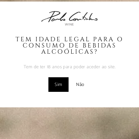
Coutinho – Fev2025
Fevereiro 10, 2025
MUST – VINHA da
FONTE – Nov2024
TEM IDADE LEGAL PARA O
Fevereiro 9, 2025
CONSUMO DE BEBIDAS
ALCOÓLICAS?
MUST – VINHA do
BORRAJO – Set2024
Tem de ter 18 anos para poder aceder ao site.
Fevereiro 9, 2025
Sim
Não
Vinhos com Assinatura
– Abr2024
Maio 1, 2024