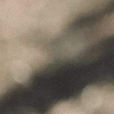
"Wine is not made for winemakers and
their friends alone, but I wish I will always
have plenty of them to share it with."
+351 912 844 136
Celeirós do Douro - Sabrosa
info@paulocoutinho.wine
www.paulocoutinho.wine