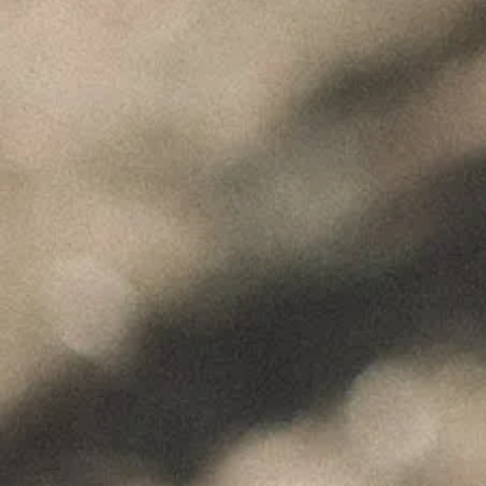
"Wine is not made for winemakers and
their friends alone, but I wish I will always
have plenty of them to share it with."
+351 912 844 136
Celeirós do Douro - Sabrosa
info@paulocoutinho.wine
www.paulocoutinho.wine