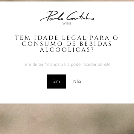
Coutinho – Fev2025
Fevereiro 10, 2025
MUST – VINHA da
FONTE – Nov2024
TEM IDADE LEGAL PARA O
Fevereiro 9, 2025
CONSUMO DE BEBIDAS
ALCOÓLICAS?
MUST – VINHA do
BORRAJO – Set2024
Tem de ter 18 anos para poder aceder ao site.
Fevereiro 9, 2025
Sim
Não
Vinhos com Assinatura
– Abr2024
Maio 1, 2024