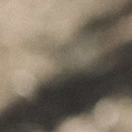
"Wine is not made for winemakers and
their friends alone, but I wish I will always
have plenty of them to share it with."
+351 912 844 136
Celeirós do Douro - Sabrosa
info@paulocoutinho.wine
www.paulocoutinho.wine