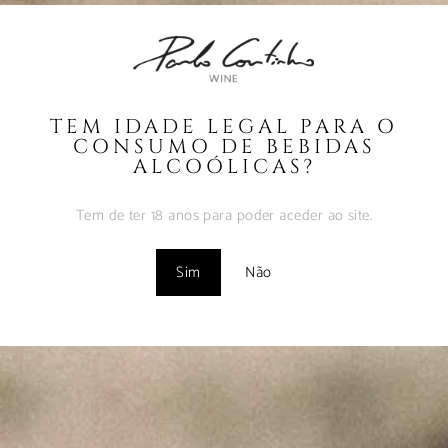
Coutinho – Fev2025
Fevereiro 10, 2025
MUST – VINHA da
FONTE – Nov2024
TEM IDADE LEGAL PARA O
Fevereiro 9, 2025
CONSUMO DE BEBIDAS
ALCOÓLICAS?
MUST – VINHA do
BORRAJO – Set2024
Tem de ter 18 anos para poder aceder ao site.
Fevereiro 9, 2025
Sim
Não
Vinhos com Assinatura
– Abr2024
Maio 1, 2024