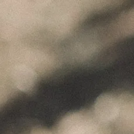
"Wine is not made for winemakers and
their friends alone, but I wish I will always
have plenty of them to share it with."
+351 912 844 136
Celeirós do Douro - Sabrosa
info@paulocoutinho.wine
www.paulocoutinho.wine
Gerir o Consentimento