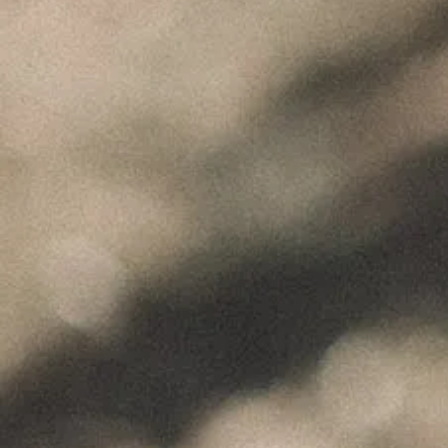
"Wine is not made for winemakers and
their friends alone, but I wish I will always
have plenty of them to share it with."
+351 912 844 136
Celeirós do Douro - Sabrosa
info@paulocoutinho.wine
www.paulocoutinho.wine