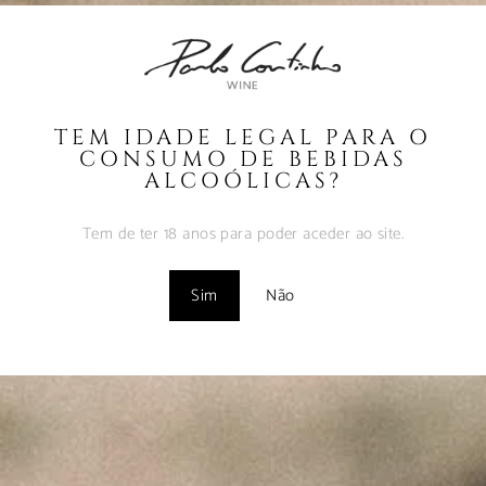
Coutinho – Fev2025
Fevereiro 10, 2025
MUST – VINHA da
FONTE – Nov2024
TEM IDADE LEGAL PARA O
Fevereiro 9, 2025
CONSUMO DE BEBIDAS
ALCOÓLICAS?
MUST – VINHA do
BORRAJO – Set2024
Tem de ter 18 anos para poder aceder ao site.
Fevereiro 9, 2025
Sim
Não
Vinhos com Assinatura
– Abr2024
Maio 1, 2024