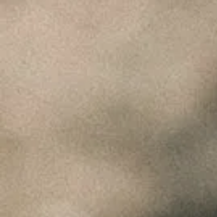
ÚLTIMAS NOTÍCIAS
A Perfeita Imperfeição
dos Vinhos de Paulo
Coutinho – Fev2025
Fevereiro 10, 2025
MUST – VINHA da
FONTE – Nov2024
Fevereiro 9, 2025
MUST – VINHA do
BORRAJO – Set2024
Fevereiro 9, 2025
Vinhos com Assinatura
– Abr2024