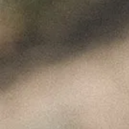
de emergência. A minha ideia de
comercialização é a de chegar a um
número suficiente de amigos para
partilhar este vinho, pelo que
planeava usar as redes sociais para
chegar aos interessados no projeto,
os “web friends” onde se encontram
reunidas as reais e as virtuais
amizades. No entanto, retomei os
vídeos que já fazia, entrei nos
“Instagram lives” e nos “Zoom talk”,
ferramentas que pareciam
adormecidas ou apenas utilizadas
pelos “influencers”.
De repente, todos passámos a tomar
conta destas ferramentas. Produtores