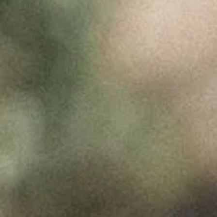
DEPOIS DA
PANDEMIA
Maio 3, 2020
É tempo para nos reinventarmos ou é
tempo de executar o que já
deveríamos ter feito há mais tempo?
A pressão devido à pandemia deu o
empurrão necessário a muitos casos
do setor do vinho. Não sendo o caso
do meu projeto pessoal que,
independentemente da contingência,
seguiu em frente, e estava
programado ter o seu lançamento no
Dia do Pai, às 24 horas de 18 de
Março — o dia do anúncio do estado