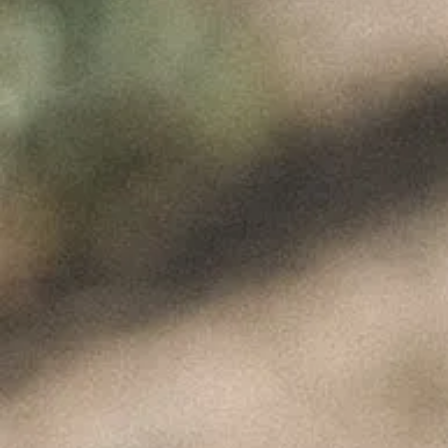
COUTINHO
Junho 29, 2020
Os Imperdíveis vieram até ao Douro
de Paulo Coutinho para descobrir um
pouco mais sobre o nosso
conceito. Paulo Coutinho
Vigneron e Dília Matos desvendaram
como surgiu este projecto familiar e
revelaram um pouco sobre o que está
a ser preparado para o futuro.
“98 pontos foi a classificação dada
pela garrafeira Imperdíveis.”
Assista aqui ao vídeo.