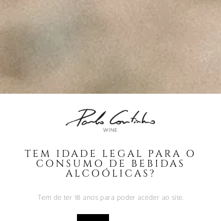
share:
ÚLTIMAS NOTÍCIAS
TEM IDADE LEGAL PARA O
CONSUMO DE BEBIDAS
A Perfeita Imperfeição
ALCOÓLICAS?
dos Vinhos de Paulo
Coutinho – Fev2025
Tem de ter 18 anos para poder aceder ao site.
Fevereiro 10, 2025