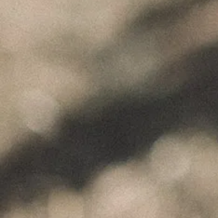
"Wine is not made for winemakers and
their friends alone, but I wish I will always
have plenty of them to share it with."
+351 912 844 136
Celeirós do Douro - Sabrosa
info@paulocoutinho.wine
www.paulocoutinho.wine
Gerir o Consentimento
NOTÍCIAS RECENTES
Para fornecer as melhores experiências, usamos tecnologias como cookies