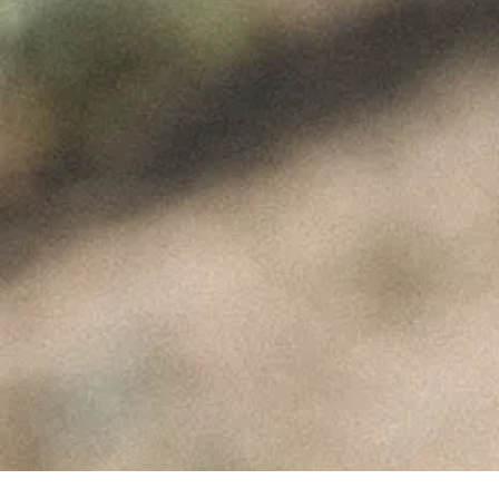
Landing Parallax Background
ÚLTIMAS NOTÍCIAS
A Perfeita Imperfeição
dos Vinhos de Paulo
Coutinho – Fev2025
Fevereiro 10, 2025