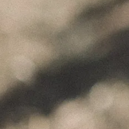
"Wine is not made for winemakers and
their friends alone, but I wish I will always
have plenty of them to share it with."
+351 912 844 136
Celeirós do Douro - Sabrosa
info@paulocoutinho.wine
www.paulocoutinho.wine
Gerir o Consentimento
NOTÍCIAS RECENTES
Para fornecer as melhores experiências, usamos tecnologias como cookies