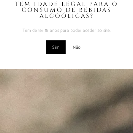
TEM IDADE LEGAL PARA O
Fevereiro 9, 2025
CONSUMO DE BEBIDAS
ALCOÓLICAS?
Vinhos com Assinatura
– Abr2024
Tem de ter 18 anos para poder aceder ao site.
Maio 1, 2024
Sim
Não
"Wine is not made for winemakers and
their friends alone, but I wish I will always
have plenty of them to share it with."