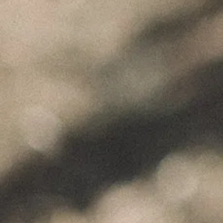
"Wine is not made for winemakers and
their friends alone, but I wish I will always
have plenty of them to share it with."
+351 912 844 136
Celeirós do Douro - Sabrosa
info@paulocoutinho.wine
www.paulocoutinho.wine
Gerir o Consentimento