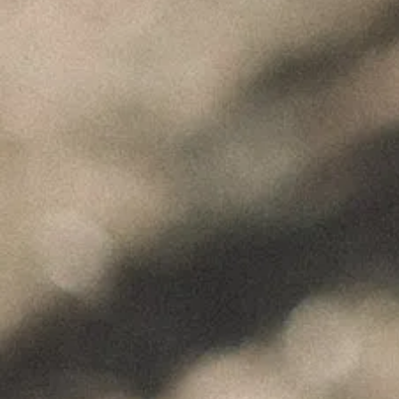
"Wine is not made for winemakers and
their friends alone, but I wish I will always
have plenty of them to share it with."
+351 912 844 136
Celeirós do Douro - Sabrosa
info@paulocoutinho.wine
www.paulocoutinho.wine