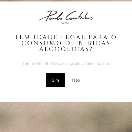
Coutinho – Fev2025
Fevereiro 10, 2025
MUST – VINHA da
FONTE – Nov2024
TEM IDADE LEGAL PARA O
Fevereiro 9, 2025
CONSUMO DE BEBIDAS
ALCOÓLICAS?
MUST – VINHA do
BORRAJO – Set2024
Tem de ter 18 anos para poder aceder ao site.
Fevereiro 9, 2025
Sim
Não
Vinhos com Assinatura
– Abr2024
Maio 1, 2024