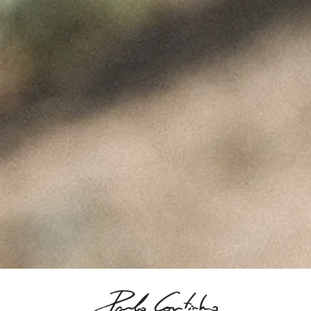
Event Slide
ÚLTIMAS NOTÍCIAS
A Perfeita Imperfeição
dos Vinhos de Paulo
Coutinho – Fev2025
Fevereiro 10, 2025
MUST – VINHA da
FONTE – Nov2024