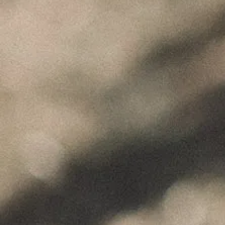
"Wine is not made for winemakers and
their friends alone, but I wish I will always
have plenty of them to share it with."
+351 912 844 136
Celeirós do Douro - Sabrosa
info@paulocoutinho.wine