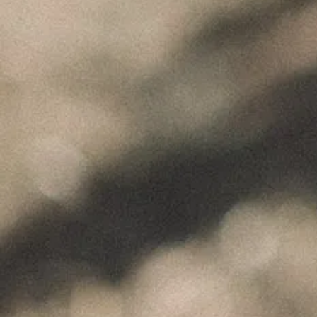
"Wine is not made for winemakers and
their friends alone, but I wish I will always
have plenty of them to share it with."
+351 912 844 136
Celeirós do Douro - Sabrosa
info@paulocoutinho.wine
www.paulocoutinho.wine
Gerir o Consentimento
NOTÍCIAS RECENTES
Para fornecer as melhores experiências, usamos tecnologias como cookies