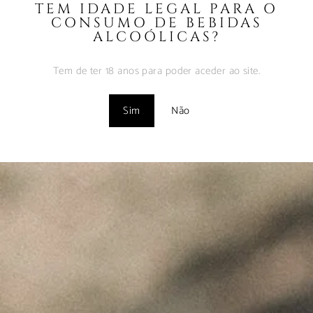
TEM IDADE LEGAL PARA O
Fevereiro 9, 2025
CONSUMO DE BEBIDAS
ALCOÓLICAS?
Vinhos com Assinatura
– Abr2024
Tem de ter 18 anos para poder aceder ao site.
Maio 1, 2024
Sim
Não
"Wine is not made for winemakers and
their friends alone, but I wish I will always
have plenty of them to share it with."