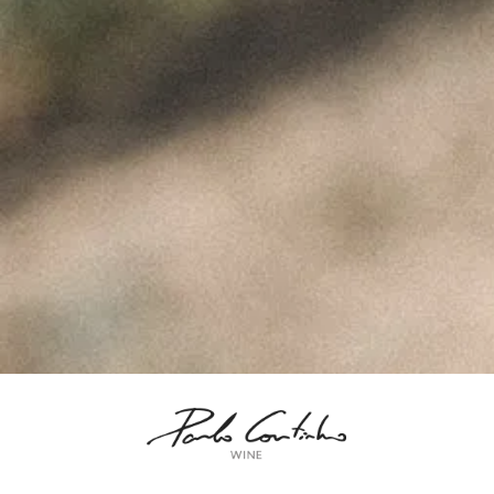
ÚLTIMAS NOTÍCIAS
A Perfeita Imperfeição
dos Vinhos de Paulo
Coutinho – Fev2025
Fevereiro 10, 2025
MUST – VINHA da
FONTE – Nov2024
Fevereiro 9, 2025
MUST – VINHA do
BORRAJO – Set2024