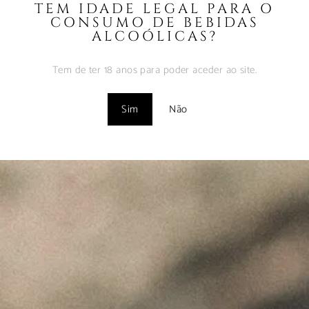
TEM IDADE LEGAL PARA O
Fevereiro 9, 2025
CONSUMO DE BEBIDAS
ALCOÓLICAS?
Vinhos com Assinatura
– Abr2024
Tem de ter 18 anos para poder aceder ao site.
Maio 1, 2024
Sim
Não
"Wine is not made for winemakers and
their friends alone, but I wish I will always
have plenty of them to share it with."