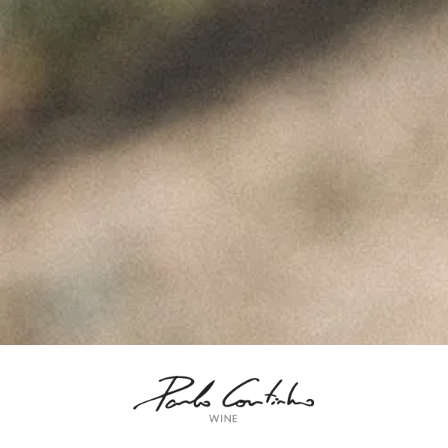
ÚLTIMAS NOTÍCIAS
A Perfeita Imperfeição
dos Vinhos de Paulo
Coutinho – Fev2025
Fevereiro 10, 2025
MUST – VINHA da
FONTE – Nov2024
Fevereiro 9, 2025
MUST – VINHA do
BORRAJO – Set2024