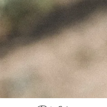
About Us Title Img
ÚLTIMAS NOTÍCIAS
A Perfeita Imperfeição
dos Vinhos de Paulo
Coutinho – Fev2025
Fevereiro 10, 2025