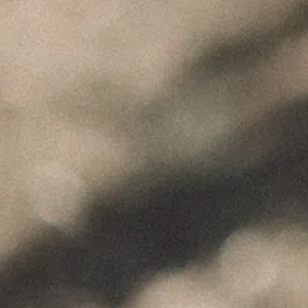
"Wine is not made for winemakers and
their friends alone, but I wish I will always
have plenty of them to share it with."
+351 912 844 136
Celeirós do Douro - Sabrosa
info@paulocoutinho.wine
www.paulocoutinho.wine