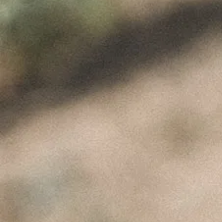
Gemini_Generated_Image_wxyrrwxyrrwxy
ÚLTIMAS NOTÍCIAS
A Perfeita Imperfeição
dos Vinhos de Paulo