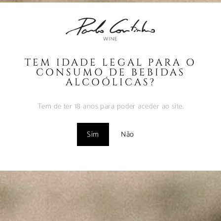
Coutinho – Fev2025
Fevereiro 10, 2025
MUST – VINHA da
FONTE – Nov2024
TEM IDADE LEGAL PARA O
Fevereiro 9, 2025
CONSUMO DE BEBIDAS
ALCOÓLICAS?
MUST – VINHA do
BORRAJO – Set2024
Tem de ter 18 anos para poder aceder ao site.
Fevereiro 9, 2025
Sim
Não
Vinhos com Assinatura
– Abr2024
Maio 1, 2024