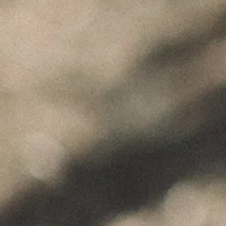
"Wine is not made for winemakers and
their friends alone, but I wish I will always
have plenty of them to share it with."
+351 912 844 136
Celeirós do Douro - Sabrosa
info@paulocoutinho.wine