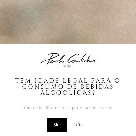
Azeite Virgem Extra Olival Dos Sumagrais
Tradição Colheita 2024
ÚLTIMAS NOTÍCIAS
A Perfeita Imperfeição
TEM IDADE LEGAL PARA O
dos Vinhos de Paulo
CONSUMO DE BEBIDAS
Coutinho – Fev2025
ALCOÓLICAS?
Fevereiro 10, 2025
Tem de ter 18 anos para poder aceder ao site.
MUST – VINHA da
FONTE – Nov2024
Sim
Não
Fevereiro 9, 2025