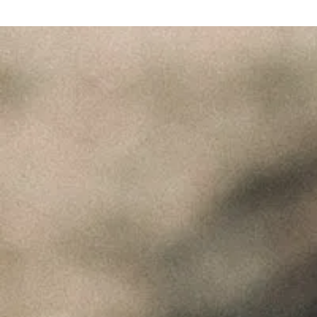
MUST – VINHA do
BORRAJO – Set2024
Fevereiro 9, 2025
Vinhos com Assinatura
– Abr2024
Maio 1, 2024
"Wine is not made for winemakers and
their friends alone, but I wish I will always