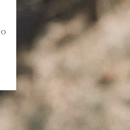
BORRAJO –
Set2024
Fevereiro 9, 2025
Vinhos com
MO
Assinatura –
Abr2024
Maio 1, 2024
OTÍCIAS RECENTES