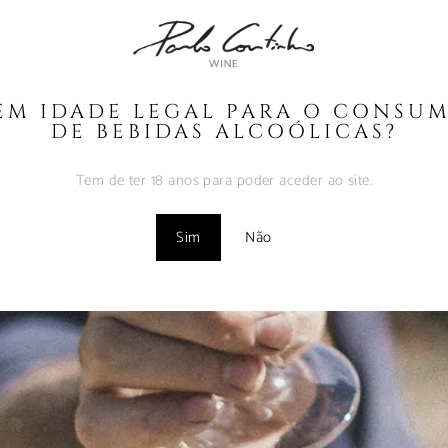
EM IDADE LEGAL PARA O CONSU
DE BEBIDAS ALCOÓLICAS?
Tem de ter 18 anos para poder aceder ao site.
adição Colheita 2024
Sim
Não
+351 912 844 136
N